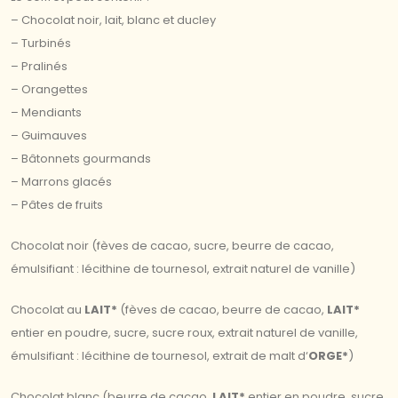
– Chocolat noir, lait, blanc et ducley
– Turbinés
– Pralinés
– Orangettes
– Mendiants
– Guimauves
– Bâtonnets gourmands
– Marrons glacés
– Pâtes de fruits
Chocolat noir (fèves de cacao, sucre, beurre de cacao,
émulsifiant : lécithine de tournesol, extrait naturel de vanille)
Chocolat au
LAIT*
(fèves de cacao, beurre de cacao,
LAIT*
entier en poudre, sucre, sucre roux, extrait naturel de vanille,
émulsifiant : lécithine de tournesol, extrait de malt d‘
ORGE*
)
Chocolat blanc (beurre de cacao,
LAIT*
entier en poudre, sucre,