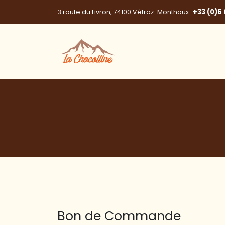
+33 (0)6 
3 route du Livron, 74100 Vétraz-Monthoux
Bon de Commande