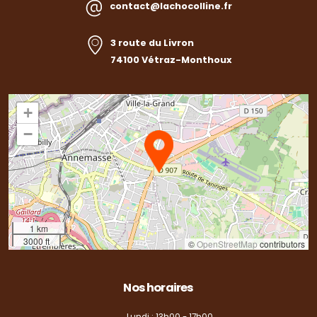
contact@lachocolline.fr
3 route du Livron
74100 Vétraz-Monthoux
+
−
1 km
3000 ft
©
OpenStreetMap
contributors
Nos horaires