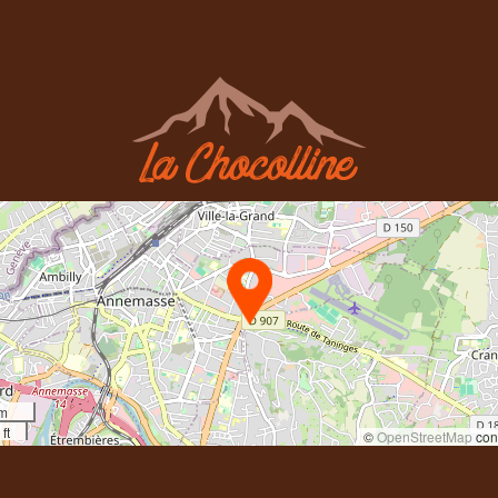
km
ft
©
OpenStreetMap
cont