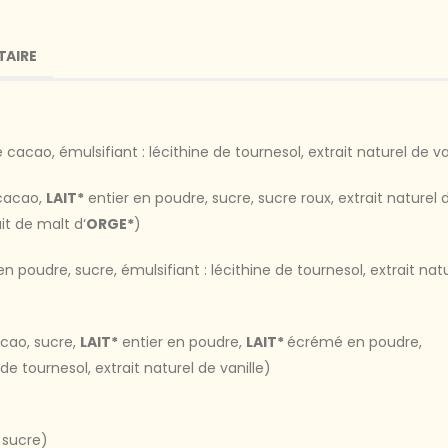
TAIRE
cacao, émulsifiant : lécithine de tournesol, extrait naturel de va
 cacao,
LAIT*
entier en poudre, sucre, sucre roux, extrait naturel 
ait de malt d‘
ORGE*
)
en poudre, sucre, émulsifiant : lécithine de tournesol, extrait nat
acao, sucre,
LAIT*
entier en poudre,
LAIT*
écrémé en poudre,
e de tournesol, extrait naturel de vanille)
 sucre)