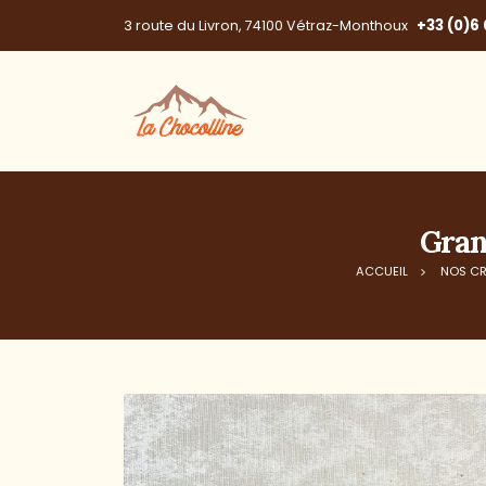
+33 (0)6 
3 route du Livron, 74100 Vétraz-Monthoux
Gran
ACCUEIL
NOS CR