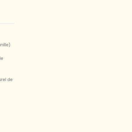
nille)
de
urel de