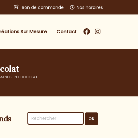
Bon de commande
Nos horaires
réations Sur Mesure
Contact
colat
RMANDS EN CHOCOLAT
nds