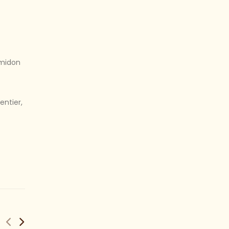
midon
entier,