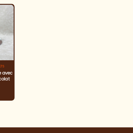
ETS
ASSORTIMENTS ET COFFRETS
ASSORTIMENTS ET COFFRETS
e avec
Plaques fines en
Palets aux 4 saveur
colat
chocolat
chocolat
18,00 € TTC
17,00 € TTC