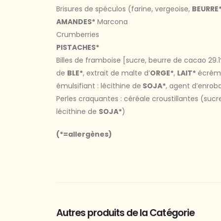
Brisures de spéculos (farine, vergeoise,
BEURRE
AMANDES*
Marcona
Crumberries
PISTACHES*
Billes de framboise [sucre, beurre de cacao 29.
de
BLE*
, extrait de malte d’
ORGE*
,
LAIT*
écrémé
émulsifiant : lécithine de
SOJA*
, agent d’enrob
Perles craquantes : céréale croustillantes (sucre
lécithine de
SOJA*
)
(*=allergènes)
Autres produits de la Catégorie