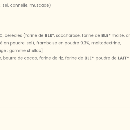
*
, sel, cannelle, muscade)
1%, céréales (farine de
BLE*
, saccharose, farine de
BLE*
malté, a
 en poudre, sel), framboise en poudre 9.3%, maltodextrine,
age : gomme shellac]
, beurre de cacao, farine de riz, farine de
BLE*
, poudre de
LAIT*