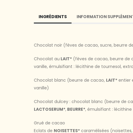
INGRÉDIENTS
INFORMATION SUPPLÉMEN
Chocolat noir (fèves de cacao, sucre, beurre de 
Chocolat au
LAIT*
(fèves de cacao, beurre de
vanille, émulsifiant : lécithine de tournesol, extr
Chocolat blanc (beurre de cacao,
LAIT*
entier 
vanille)
Chocolat dulcey : chocolat blanc (beurre de c
LACTOSERUM*
,
BEURRE*
, émulsifiant : lécithin
Grué de cacao
Eclats de
NOISETTES*
caramélisées (noisettes,