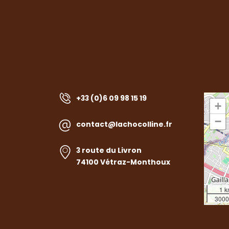
+33 (0)6 09 98 15 19
+
−
contact@lachocolline.fr
3 route du Livron
74100 Vétraz-Monthoux
1 
3000 