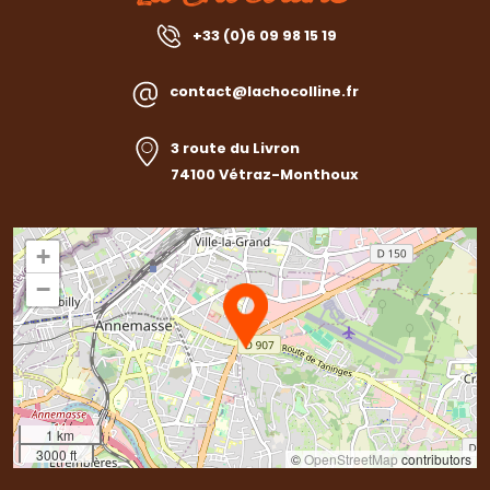
+33 (0)6 09 98 15 19
contact@lachocolline.fr
3 route du Livron
74100 Vétraz-Monthoux
+
−
1 km
3000 ft
©
OpenStreetMap
contributors