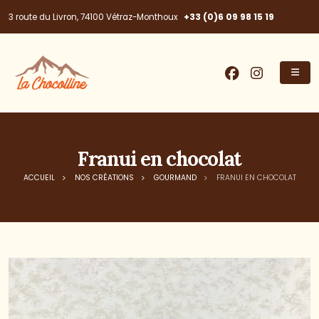
+33 (0)6 09 98 15 19
3 route du Livron, 74100 Vétraz-Monthoux
Franui en chocolat
ACCUEIL
NOS CRÉATIONS
GOURMAND
FRANUI EN CHOCOLAT