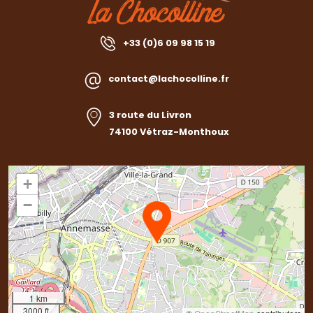
+33 (0)6 09 98 15 19
contact@lachocolline.fr
3 route du Livron
74100 Vétraz-Monthoux
+
−
1 km
3000 ft